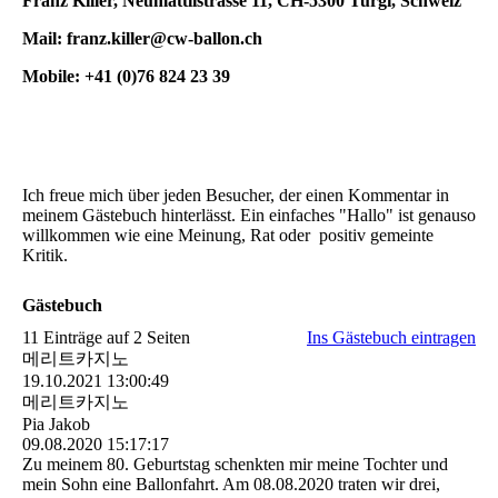
Franz Killer, Neumättlistrasse 11, CH-5300 Turgi, Schweiz
Mail: franz.killer@cw-ballon.ch
Mobile: +41 (0)76 824 23 39
Ich freue mich über jeden Besucher, der einen Kommentar in
meinem Gästebuch hinterlässt. Ein einfaches "Hallo" ist genauso
willkommen wie eine Meinung, Rat oder positiv gemeinte
Kritik.
Gästebuch
11 Einträge auf 2 Seiten
Ins Gästebuch eintragen
메리트카지노
19.10.2021
13:00:49
메리트카지노
Pia Jakob
09.08.2020
15:17:17
Zu meinem 80. Geburtstag schenkten mir meine Tochter und
mein Sohn eine Ballonfahrt. Am 08.08.2020 traten wir drei,