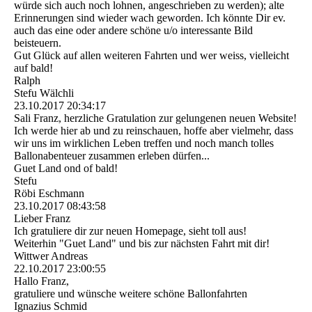
würde sich auch noch lohnen, angeschrieben zu werden); alte
Erinnerungen sind wieder wach geworden. Ich könnte Dir ev.
auch das eine oder andere schöne u/o interessante Bild
beisteuern.
Gut Glück auf allen weiteren Fahrten und wer weiss, vielleicht
auf bald!
Ralph
Stefu Wälchli
23.10.2017
20:34:17
Sali Franz, herzliche Gratulation zur gelungenen neuen Website!
Ich werde hier ab und zu reinschauen, hoffe aber vielmehr, dass
wir uns im wirklichen Leben treffen und noch manch tolles
Ballonabenteuer zusammen erleben dürfen...
Guet Land ond of bald!
Stefu
Röbi Eschmann
23.10.2017
08:43:58
Lieber Franz
Ich gratuliere dir zur neuen Homepage, sieht toll aus!
Weiterhin "Guet Land" und bis zur nächsten Fahrt mit dir!
Wittwer Andreas
22.10.2017
23:00:55
Hallo Franz,
gratuliere und wünsche weitere schöne Ballonfahrten
Ignazius Schmid