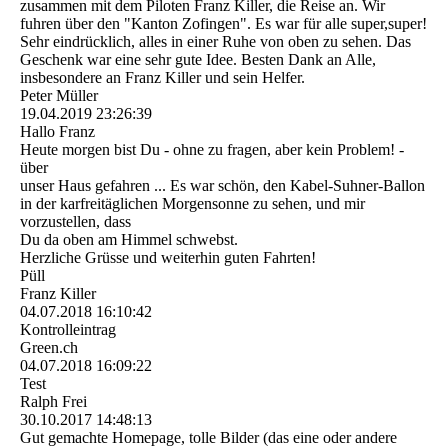
zusammen mit dem Piloten Franz Killer, die Reise an. Wir
fuhren über den "Kanton Zofingen". Es war für alle super,super!
Sehr eindrücklich, alles in einer Ruhe von oben zu sehen. Das
Geschenk war eine sehr gute Idee. Besten Dank an Alle,
insbesondere an Franz Killer und sein Helfer.
Peter Müller
19.04.2019
23:26:39
Hallo Franz
Heute morgen bist Du - ohne zu fragen, aber kein Problem! -
über
unser Haus gefahren ... Es war schön, den Kabel-Suhner-Ballon
in der karfreitäglichen Morgensonne zu sehen, und mir
vorzustellen, dass
Du da oben am Himmel schwebst.
Herzliche Grüsse und weiterhin guten Fahrten!
Püll
Franz Killer
04.07.2018
16:10:42
Kontrolleintrag
Green.ch
04.07.2018
16:09:22
Test
Ralph Frei
30.10.2017
14:48:13
Gut gemachte Homepage, tolle Bilder (das eine oder andere